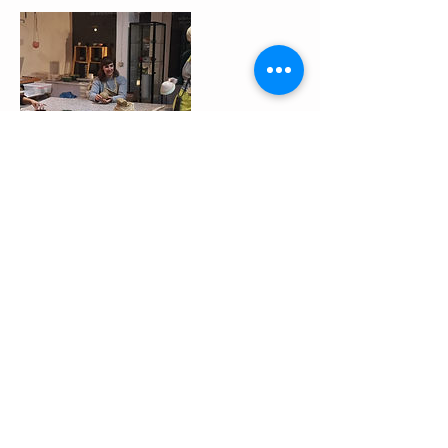
Umbuchung & Kündigung
• Umbuchungen von Workshops können
kostenfrei bis zu 24 Stunden vor Beginn
erfolgen.
• Eine kostenfreie Stornierung ist bis zu 14 Tage
vor dem Workshop-Termin möglich.
• Bei Absagen 2–13 Tage vor Beginn werden
50 % des Kursbeitrags erstattet.
• Bei Absagen unter 24 Stunden vor Beginn
oder bei Nichterscheinen erfolgt keine