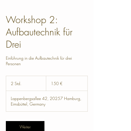
Workshop 2:
Aufbautechnik für
Drei
Einführung in die Aufbautechnik für drei
Personen
150
Euro
2 Std.
2
150 €
S
t
Lappenbergsallee 42, 20257 Hamburg,
d
Eimsbüttel, Germany
.
Weiter