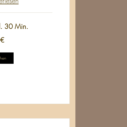
erlesen
d. 30 Min.
 €
hen