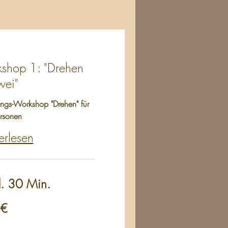
shop 1: "Drehen
wei"
ungs-Workshop "Drehen" für
rsonen
erlesen
d. 30 Min.
 €