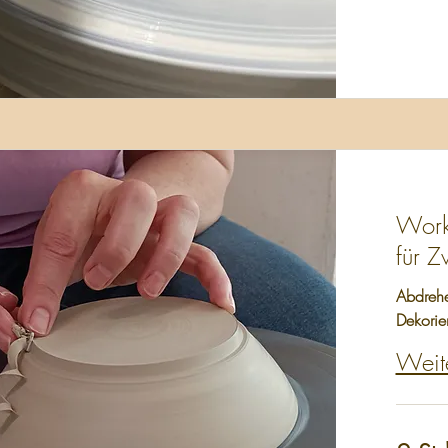
Work
für Z
Abdrehe
Dekorie
Weit