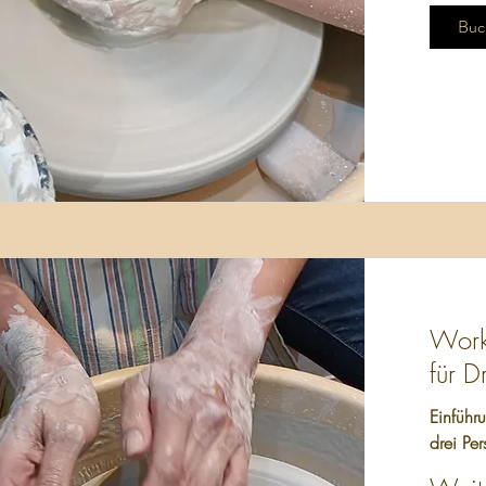
Buc
Work
für D
Einführ
drei Pe