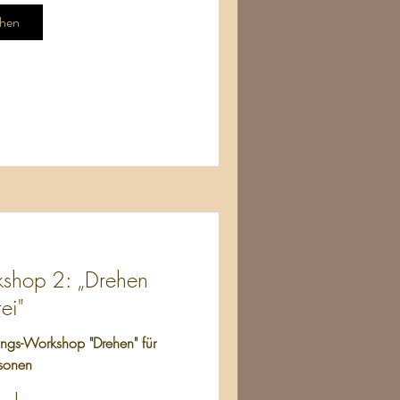
hen
shop 2: „Drehen
rei"
ungs-Workshop "Drehen" für
rsonen