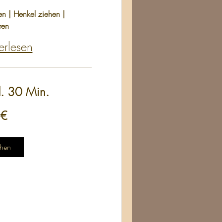
n | Henkel ziehen |
ren
erlesen
d. 30 Min.
 €
hen