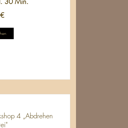
d. 30 Min.
 €
hen
shop 4 „Abdrehen
rei"