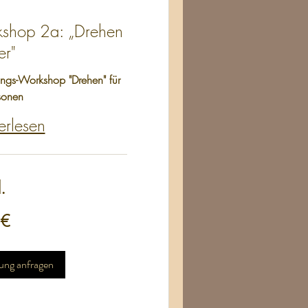
shop 2a: „Drehen
er"
ungs-Workshop "Drehen" für
rsonen
erlesen
.
 €
ng anfragen